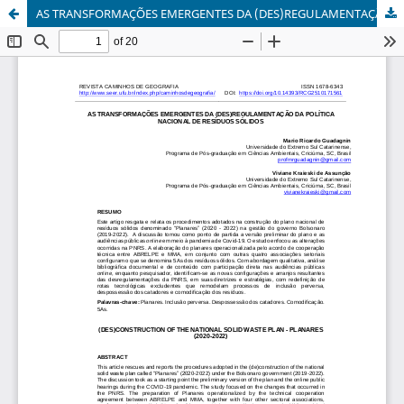
AS TRANSFORMAÇÕES EMERGENTES DA (DES)REGULAMENTAÇÃO DA POLÍTICA NACIONAL DE RESÍDUOS SÓLIDOS