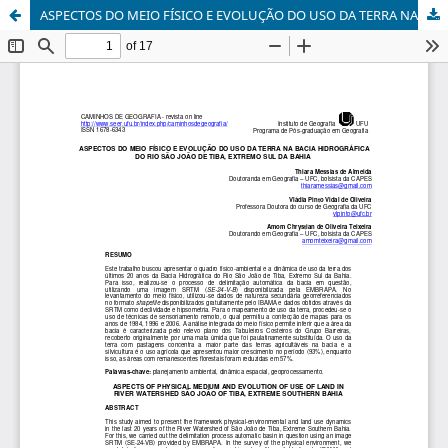
ASPECTOS DO MEIO FÍSICO E EVOLUÇÃO DO USO DA TERRA NA BACIA HIDROGRÁFICA DO RIO SÃO JOÃO DE TIBA, EXTREMO SUL DA BAHIA