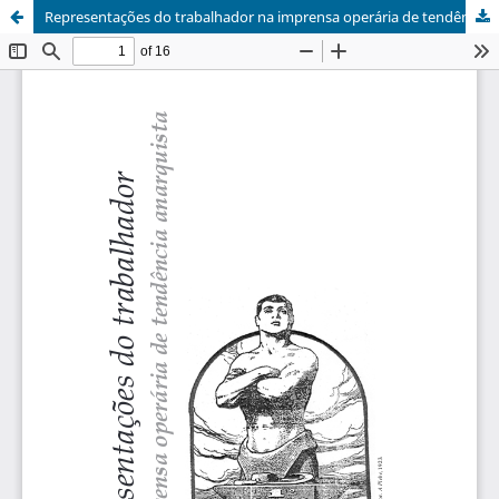
Representações do trabalhador na imprensa operária de tendência anarquista