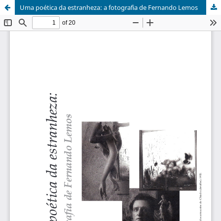
Uma poética da estranheza: a fotografia de Fernando Lemos