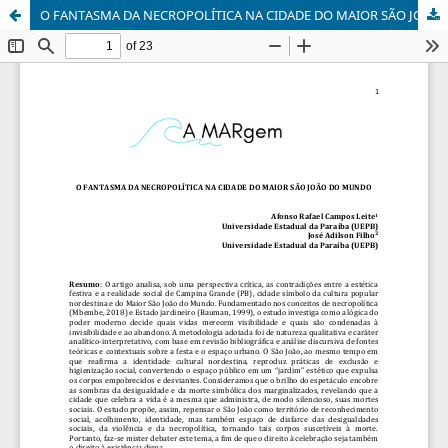
O FANTASMA DA NECROPOLÍTICA NA CIDADE DO MAIOR SÃO JOÃO DO MUNDO