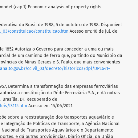
s model (cap.1) Economic analysis of property rights.
derativa do Brasil de 1988, 5 de outubro de 1988. Disponível
il_03/constituicao/constituicao.htm
Acesso em: 10 de jul. de
 de 1852 Autoriza o Governo para conceder a uma ou mais
arcial de um caminho de ferro que, partindo do Município da
rovíncias de Minas Geraes e S. Paulo, que mais convenientes
analto.gov.br/ccivil_03/decreto/historicos/dpl/DPL641-
1957, Determina a transformação das empresas ferroviárias
toriza a constituição da Rêde Ferroviária S.A., e dá outras
, Brasília, DF. Recuperado de
leis/l3115.htm
Acesso em 15/06/2021.
spõe sobre a reestruturação dos transportes aquaviário e
de Integração de Políticas de Transporte, a Agência Nacional
ia Nacional de Transportes Aquaviários e o Departamento
portes, e dá outras providências. Diário Oficial da União