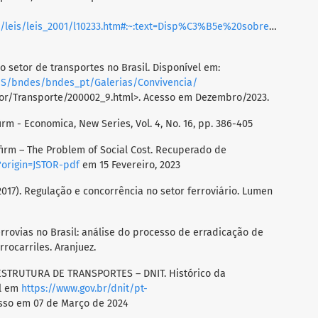
=Disp%C3%B5e%20sobre%20a%20reestrutura%C3%A7%C3%A3o%20dos,Transportes%2C%20e%20d%C3%A1%20outras%20provid%C3%AAncias
 do setor de transportes no Brasil. Disponível em:
ES/bndes/bndes_pt/Galerias/Convivencia/
or/Transporte/200002_9.html>. Acesso em Dezembro/2023.
firm - Economica, New Series, Vol. 4, No. 16, pp. 386-405
 firm – The Problem of Social Cost. Recuperado de
?origin=JSTOR-pdf
em 15 Fevereiro, 2023
(2017). Regulação e concorrência no setor ferroviário. Lumen
ferrovias no Brasil: análise do processo de erradicação de
rrocarriles. Aranjuez.
TRUTURA DE TRANSPORTES – DNIT. Histórico da
el em
https://www.gov.br/dnit/pt-
so em 07 de Março de 2024