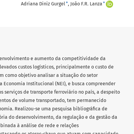
+
+
Adriana Diniz Gurgel
João F.R. Lanza
senvolvimento e aumento da competitividade da
levados custos logísticos, principalmente o custo de
m como objetivo analisar a situação do setor
ova Economia Institucional (NEI), e busca compreender
s serviços de transporte ferroviário no país, a despeito
entos de volume transportado, tem permanecido
onomia. Realizou-se uma pesquisa bibliográfica de
ória do desenvolvimento, da regulação e da gestão da
mbinada à análise de rede e relações
 destacando os atores-chave que atuam com capacidade