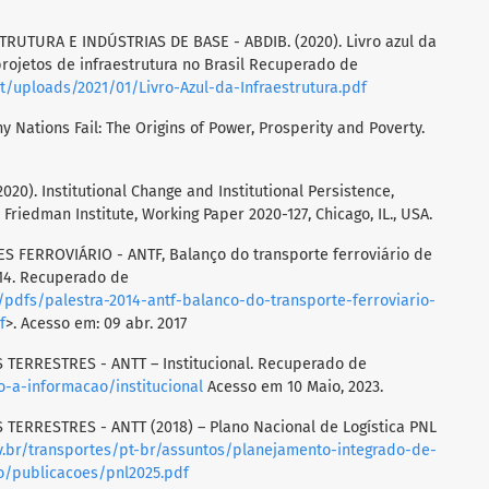
RUTURA E INDÚSTRIAS DE BASE - ABDIB. (2020). Livro azul da
projetos de infraestrutura no Brasil Recuperado de
t/uploads/2021/01/Livro-Azul-da-Infraestrutura.pdf
hy Nations Fail: The Origins of Power, Prosperity and Poverty.
(2020). Institutional Change and Institutional Persistence,
r Friedman Institute, Working Paper 2020-127, Chicago, IL., USA.
FERROVIÁRIO - ANTF, Balanço do transporte ferroviário de
2014. Recuperado de
/pdfs/palestra-2014-antf-balanco-do-transporte-ferroviario-
f
>. Acesso em: 09 abr. 2017
ERRESTRES - ANTT – Institucional. Recuperado de
o-a-informacao/institucional
Acesso em 10 Maio, 2023.
ERRESTRES - ANTT (2018) – Plano Nacional de Logística PNL
v.br/transportes/pt-br/assuntos/planejamento-integrado-de-
o/publicacoes/pnl2025.pdf