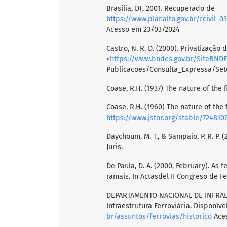
Brasília, DF, 2001. Recuperado de
https://www.planalto.gov.br/ccivil_03/leis/leis_2001/l10233.htm#:~:text
Acesso em 23/03/2024
Castro, N. R. D. (2000). Privatização
<
https://www.bndes.gov.br/SiteBND
Publicacoes/Consulta_Expressa/Set
Coase, R.H. (1937) The nature of the 
Coase, R.H. (1960) The nature of the
https://www.jstor.org/stable/724810
Daychoum, M. T., & Sampaio, P. R. P. 
Juris.
De Paula, D. A. (2000, February). As 
ramais. In Actasdel II Congreso de Fe
DEPARTAMENTO NACIONAL DE INFRAES
Infraestrutura Ferroviária. Disponív
br/assuntos/ferrovias/historico
Aces