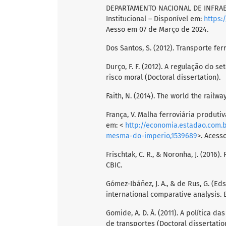
DEPARTAMENTO NACIONAL DE INFRAE
Institucional – Disponível em:
https:
Aesso em 07 de Março de 2024.
Dos Santos, S. (2012). Transporte fer
Durço, F. F. (2012). A regulação do s
risco moral (Doctoral dissertation).
Faith, N. (2014). The world the rail
França, V. Malha ferroviária produti
em: <
http://economia.estadao.com.b
mesma-do-imperio,1539689
>. Acesso
Frischtak, C. R., & Noronha, J. (2016
CBIC.
Gómez-Ibáñez, J. A., & de Rus, G. (Eds
international comparative analysis. 
Gomide, A. D. Á. (2011). A política d
de transportes (Doctoral dissertatio