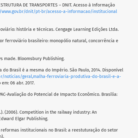
STRUTURA DE TRANSPORTES – DNIT. Acesso à Informação
//www.gov.br/dnit/pt-br/acesso-a-informacao/institucional
roviário: história e técnicas. Cengage Learning Edições Ltda.
etor ferroviário brasileiro: monopólio natural, concorrência e
ways made. Bloomsbury Publishing.
va do Brasil é a mesma do Império. São Paulo, 2014. Disponível
r/noticias/geral,malha-ferroviaria-produtiva-do-brasil-e-a-
 em: 06 abr. 2017.
). PAC-Avaliação do Potencial de Impacto Econômico. Brasília:
.). (2006). Competition in the railway industry: An
Edward Elgar Publishing.
as reformas institucionais no Brasil: a reestuturação do setor
n).