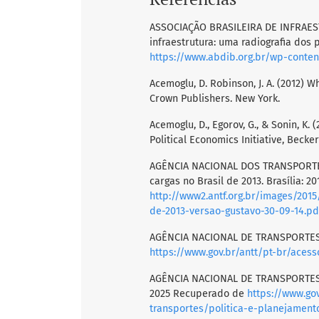
ASSOCIAÇÃO BRASILEIRA DE INFRAEST
infraestrutura: uma radiografia dos 
https://www.abdib.org.br/wp-conten
Acemoglu, D. Robinson, J. A. (2012) W
Crown Publishers. New York.
Acemoglu, D., Egorov, G., & Sonin, K. 
Political Economics Initiative, Becke
AGÊNCIA NACIONAL DOS TRANSPORTES 
cargas no Brasil de 2013. Brasília: 
http://www2.antf.org.br/images/2015
de-2013-versao-gustavo-30-09-14.pd
AGÊNCIA NACIONAL DE TRANSPORTES T
https://www.gov.br/antt/pt-br/acess
AGÊNCIA NACIONAL DE TRANSPORTES T
2025 Recuperado de
https://www.go
transportes/politica-e-planejament