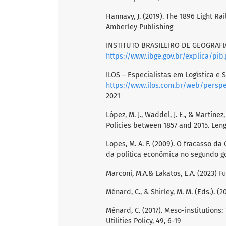
Hannavy, J. (2019). The 1896 Light Ra
Amberley Publishing
INSTITUTO BRASILEIRO DE GEOGRAFIA 
https://www.ibge.gov.br/explica/pib
ILOS – Especialistas em Logística e 
https://www.ilos.com.br/web/perspec
2021
López, M. J., Waddel, J. E., & Martínez
Policies between 1857 and 2015. Leng
Lopes, M. A. F. (2009). O fracasso 
da política econômica no segundo go
Marconi, M.A.& Lakatos, E.A. (2023) F
Ménard, C., & Shirley, M. M. (Eds.). (
Ménard, C. (2017). Meso-institutions:
Utilities Policy, 49, 6-19