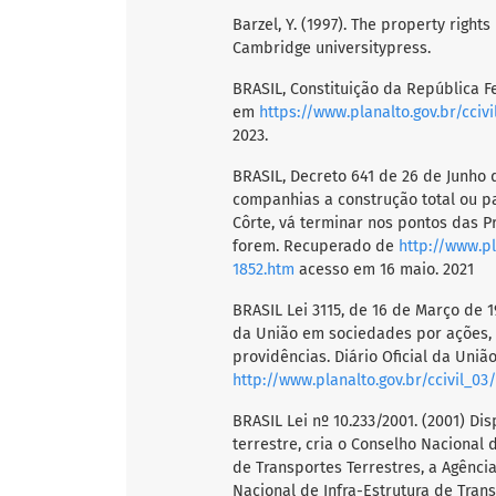
Barzel, Y. (1997). The property right
Cambridge universitypress.
BRASIL, Constituição da República Fe
em
https://www.planalto.gov.br/cciv
2023.
BRASIL, Decreto 641 de 26 de Junho
companhias a construção total ou p
Côrte, vá terminar nos pontos das P
forem. Recuperado de
http://www.pl
1852.htm
acesso em 16 maio. 2021
BRASIL Lei 3115, de 16 de Março de 
da União em sociedades por ações, au
providências. Diário Oficial da União
http://www.planalto.gov.br/ccivil_03/
BRASIL Lei nº 10.233/2001. (2001) Di
terrestre, cria o Conselho Nacional 
de Transportes Terrestres, a Agênc
Nacional de Infra-Estrutura de Trans