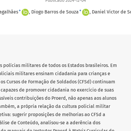
Publicado 2024-12-04
+
+
Magalhães
Diogo Barros de Souza
Daniel Victor de S
 polícias militares de todos os Estados brasileiros. Em
liciais militares ensinam cidadania para crianças e
os Cursos de Formação de Soldados (CFSd) continuam
s capazes de promover cidadania no exercício de suas
ossíveis contribuições do Proerd, não apenas aos alunos
mbém, a própria relação da cultura policial militar
etiva: sugerir proposições de melhorias ao CFSd a
nálise de Conteúdo, analisou-se a aderência dos
de manuais do Instrutor Proerd à Matriz Curricular do