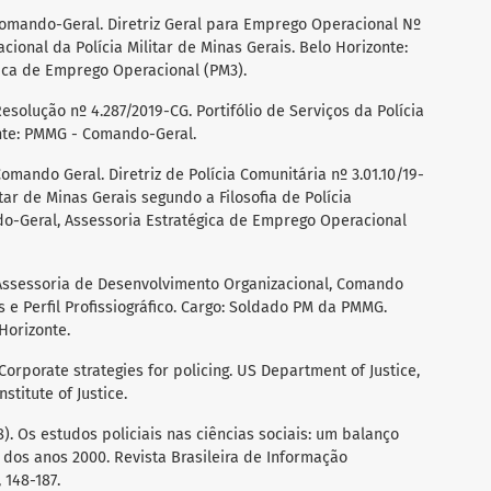
) Comando-Geral. Diretriz Geral para Emprego Operacional Nº
cional da Polícia Militar de Minas Gerais. Belo Horizonte:
ica de Emprego Operacional (PM3).
 Resolução nº 4.287/2019-CG. Portifólio de Serviços da Polícia
onte: PMMG - Comando-Geral.
 Comando Geral. Diretriz de Polícia Comunitária nº 3.01.10/19-
tar de Minas Gerais segundo a Filosofia de Polícia
do-Geral, Assessoria Estratégica de Emprego Operacional
). Assessoria de Desenvolvimento Organizacional, Comando
 Perfil Profissiográfico. Cargo: Soldado PM da PMMG.
 Horizonte.
 Corporate strategies for policing. US Department of Justice,
nstitute of Justice.
2018). Os estudos policiais nas ciências sociais: um balanço
 dos anos 2000. Revista Brasileira de Informação
 148-187.