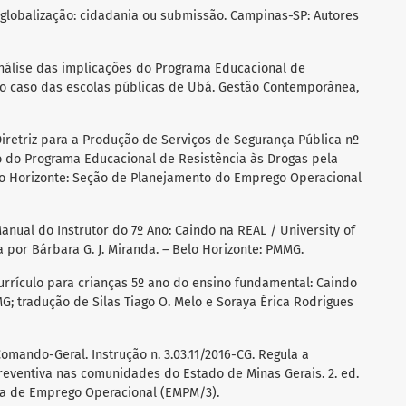
e globalização: cidadania ou submissão. Campinas-SP: Autores
). Análise das implicações do Programa Educacional de
: o caso das escolas públicas de Ubá. Gestão Contemporânea,
. Diretriz para a Produção de Serviços de Segurança Pública nº
ão do Programa Educacional de Resistência às Drogas pela
Belo Horizonte: Seção de Planejamento do Emprego Operacional
. Manual do Instrutor do 7º Ano: Caindo na REAL / University of
por Bárbara G. J. Miranda. – Belo Horizonte: PMMG.
) Currículo para crianças 5º ano do ensino fundamental: Caindo
G; tradução de Silas Tiago O. Melo e Soraya Érica Rodrigues
. Comando-Geral. Instrução n. 3.03.11/2016-CG. Regula a
eventiva nas comunidades do Estado de Minas Gerais. 2. ed.
ica de Emprego Operacional (EMPM/3).