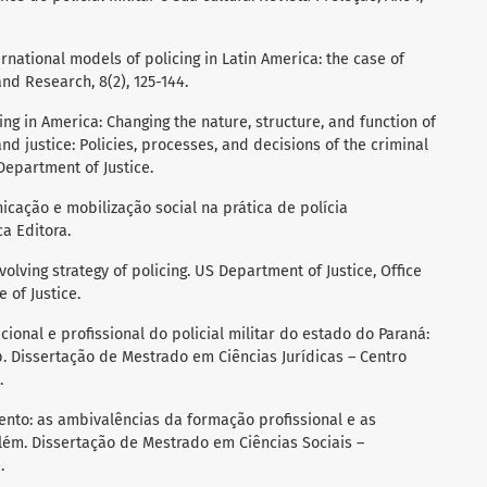
ternational models of policing in Latin America: the case of
nd Research, 8(2), 125-144.
ing in America: Changing the nature, structure, and function of
 and justice: Policies, processes, and decisions of the criminal
Department of Justice.
nicação e mobilização social na prática de polícia
ca Editora.
evolving strategy of policing. US Department of Justice, Office
e of Justice.
cional e profissional do policial militar do estado do Paraná:
 p. Dissertação de Mestrado em Ciências Jurídicas – Centro
.
amento: as ambivalências da formação profissional e as
elém. Dissertação de Mestrado em Ciências Sociais –
.