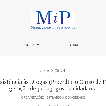
rogas (Proerd) e o Curso de Formação de Soldados: por uma g
SOBRE
ATUAL
v. 5 n. 3 (2024)
istência às Drogas (Proerd) e o Curso de
geração de pedagogos da cidadania
ORGANIZAÇÕES, ESTRATÉGIA E SOCIEDADE