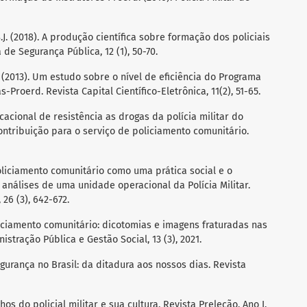
S.J. (2018). A produção científica sobre formação dos policiais
a de Segurança Pública, 12 (1), 50-70.
.A. (2013). Um estudo sobre o nível de eficiência do Programa
Proerd. Revista Capital Científico-Eletrônica, 11(2), 51-65.
ucacional de resistência as drogas da polícia militar do
ribuição para o serviço de policiamento comunitário.
 policiamento comunitário como uma prática social e o
 análises de uma unidade operacional da Polícia Militar.
26 (3), 642-672.
. Policiamento comunitário: dicotomias e imagens fraturadas nas
stração Pública e Gestão Social, 13 (3), 2021.
egurança no Brasil: da ditadura aos nossos dias. Revista
 ethos do policial militar e sua cultura. Revista Preleção, Ano I,