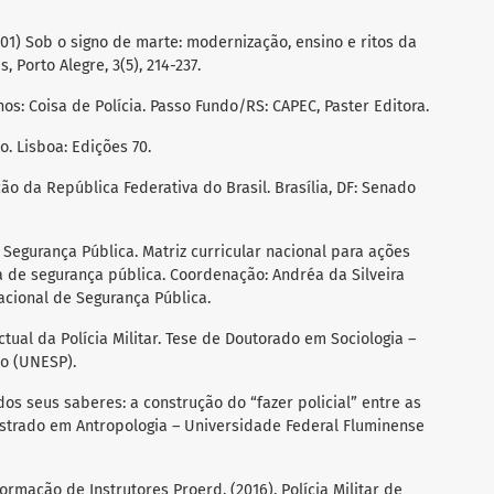
001) Sob o signo de marte: modernização, ensino e ritos da
s, Porto Alegre, 3(5), 214-237.
nos: Coisa de Polícia. Passo Fundo/RS: CAPEC, Paster Editora.
o. Lisboa: Edições 70.
ição da República Federativa do Brasil. Brasília, DF: Senado
e Segurança Pública. Matriz curricular nacional para ações
a de segurança pública. Coordenação: Andréa da Silveira
 Nacional de Segurança Pública.
ectual da Polícia Militar. Tese de Doutorado em Sociologia –
o (UNESP).
 dos seus saberes: a construção do “fazer policial” entre as
strado em Antropologia – Universidade Federal Fluminense
rmação de Instrutores Proerd. (2016). Polícia Militar de