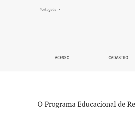
Mudar o idioma. O atual é:
Português
O Programa Educacional de Resistência às D
ACESSO
CADASTRO
O Programa Educacional de Res