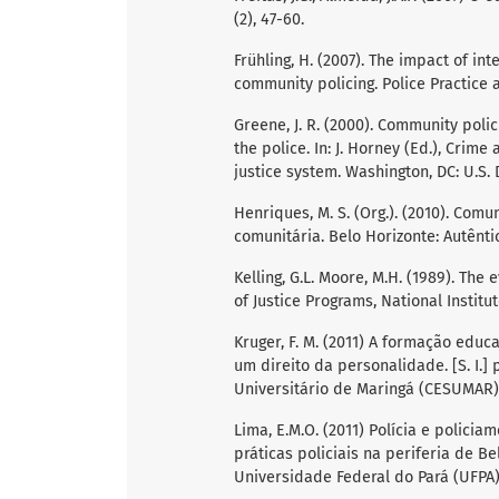
(2), 47-60.
Frühling, H. (2007). The impact of in
community policing. Police Practice a
Greene, J. R. (2000). Community polic
the police. In: J. Horney (Ed.), Crime
justice system. Washington, DC: U.S. 
Henriques, M. S. (Org.). (2010). Comu
comunitária. Belo Horizonte: Autênti
Kelling, G.L. Moore, M.H. (1989). The 
of Justice Programs, National Institut
Kruger, F. M. (2011) A formação educa
um direito da personalidade. [S. I.]
Universitário de Maringá (CESUMAR)
Lima, E.M.O. (2011) Polícia e polici
práticas policiais na periferia de B
Universidade Federal do Pará (UFPA)