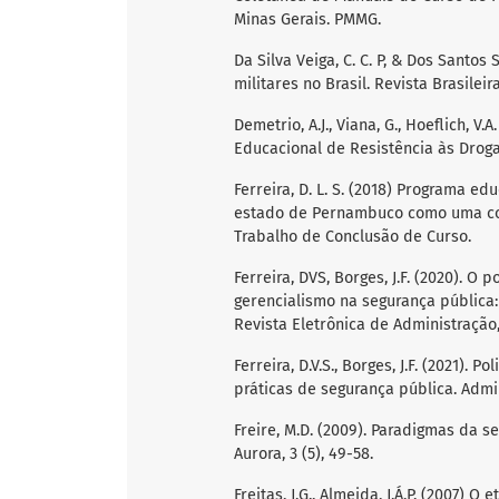
Minas Gerais. PMMG.
Da Silva Veiga, C. C. P, & Dos Santos 
militares no Brasil. Revista Brasileir
Demetrio, A.J., Viana, G., Hoeflich, V
Educacional de Resistência às Drogas-
Ferreira, D. L. S. (2018) Programa ed
estado de Pernambuco como uma cont
Trabalho de Conclusão de Curso.
Ferreira, DVS, Borges, J.F. (2020). O
gerencialismo na segurança pública:
Revista Eletrônica de Administração, 
Ferreira, D.V.S., Borges, J.F. (2021)
práticas de segurança pública. Admini
Freire, M.D. (2009). Paradigmas da s
Aurora, 3 (5), 49-58.
Freitas, J.G., Almeida, J.Á.P. (2007) O