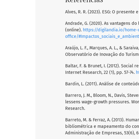
Alves, R. R. (2023). ESG: O presente 
Andrade, G. (2020). As vantagens do
(online).
https://digilandia.io/home
office/#Impactos_sociais_e_ambient
Araújo, L. F., Marques, A. L., & Sara
Observatório de Inovação do Turismo,
Baltar, F. & Brunet, I. (2012). Socia
Internet Research, 22 (1), pp. 57-74.
h
Bardin, L. (2011). Análise de conteúd
Barrero, J. M., Bloom, N., Davis, Steve
lessens wage-growth pressures. Wor
Research.
Barreto, M. & Ferraz, A. (2013). Hum
bibliométrica e mapeamento do conh
Administração de Empresas, 53(6), 6