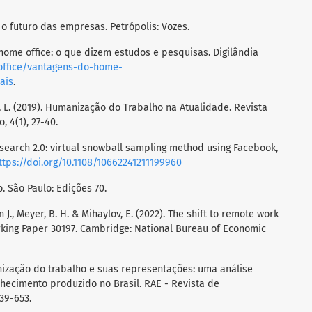
e o futuro das empresas. Petrópolis: Vozes.
 home office: o que dizem estudos e pesquisas. Digilândia
-office/vantagens-do-home-
ais
.
iva, L. (2019). Humanização do Trabalho na Atualidade. Revista
 4(1), 27-40.
l research 2.0: virtual snowball sampling method using Facebook,
ttps://doi.org/10.1108/10662241211199960
o. São Paulo: Edições 70.
n J., Meyer, B. H. & Mihaylov, E. (2022). The shift to remote work
king Paper 30197. Cambridge: National Bureau of Economic
anização do trabalho e suas representações: uma análise
ecimento produzido no Brasil. RAE - Revista de
39-653.