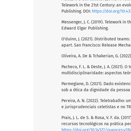
Telework in the 21st Century: an evo
Publishing. DOI:
https://doi.org/10.4
Messenger, J. C. (2019). Telework in 
Edward Elgar Publishing.
O'duinn, J. (2021). Distributed teams
apart. San Francisco: Release Mechan
Oliveira, A. De & Tchakerian, G. (202
Pacheco, F. L. & Deste, J. A. (2021). O
multidisciplinaridade: aspectos teór
Parmegiane, D. (2021). Dado existenc
sob a ótica da dignidade da pessoa 
Pereira, A. N. (2022). Teletrabalho: 
e jurisprudenciais celetistas e no T
Prais, J. L. de S. & Rosa, V. F. da. (
recursos tecnológicos na prática pe
https://doi.org/10.14572/nuances.v28