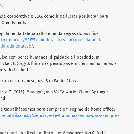
n.
idade corporativa e ESG: como ir de lucrar por lucrar para
: Qualitymark.
 regulamenta teletrabalho e muda regras do auxílio-
g.br/noticias/861554-medida-provisoria-regulamenta-
lio-alimentacao/
.
squisa com seres humanos: dignidade e liberdade. In:
 & Zicker, F. (orgs.). Ética nas pesquisas em ciências humanas e
o & Rothschild.
ação nas organizações. São Paulo: Atlas.
gartz, T. (2016). Managing in a VUCA world. Cham: Springer
and.
. E se trabalhássemos para sempre em regime de home office?
uper.abril.com.br/ciencia/e-se-trabalhassemos-para-sempre-
work and its effects in Brazil. In: Messenger, Jon C. (ed.).