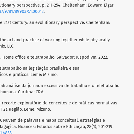
lutionary perspective, p. 211-254. Cheltenham: Edward Elgar
337/9781789903751.00012
.
the 21st Century: an evolutionary perspective. Cheltenham:
: the art and practice of working together while physically
ix, LLC.
2). Home office e teletrabalho. Salvador: Juspodivm, 2022.
 teletrabalho na legislação brasileira e sua
icos e práticos. Leme: Mizuno.
ial: análise da jornada excessiva de trabalho e o teletrabalho
humana. Curitiba: CRV.
um recorte exploratório de conceitos e de práticas normativas
RT 2ª Região. Leme: Mizuno.
2017). Nuvem de palavras e mapa conceitual: estratégias e
dagógica. Nuances: Estudos sobre Educação, 28(1), 201-219.
i1.4833
.