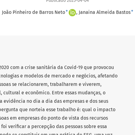
Publicado 2025-04-04
+
+
João Pinheiro de Barros Neto
Janaina Almeida Bastos
2020 com a crise sanitária da Covid-19 que provocou
cnologias e modelos de mercado e negócios, afetando
soas se relacionarem, trabalharem e viverem,
, cultural e econômico. Entre essas mudanças, o
a evidência no dia a dia das empresas e dos seus
 pergunta que norteia esse trabalho é: qual o impacto
soas em empresas do ponto de vista dos recursos
foi verificar a percepção das pessoas sobre essa
pode se constituir em uma prática de ESG, uma vez