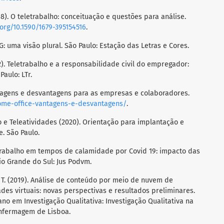
018). O teletrabalho: conceituação e questões para análise.
.org/10.1590/1679-395154516
.
ESG: uma visão plural. São Paulo: Estação das Letras e Cores.
2022). Teletrabalho e a responsabilidade civil do empregador:
aulo: LTr.
vantagens e desvantagens para as empresas e colaboradores.
ome-office-vantagens-e-desvantagens/
.
o e Teleatividades (2020). Orientação para implantação e
e. São Paulo.
eletrabalho em tempos de calamidade por Covid 19: impacto das
io Grande do Sul: Jus Podvm.
e, T. (2019). Análise de conteúdo por meio de nuvem de
es virtuais: novas perspectivas e resultados preliminares.
no em Investigação Qualitativa: Investigação Qualitativa na
Enfermagem de Lisboa.