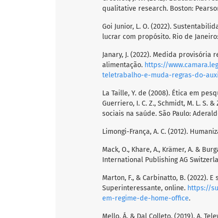
qualitative research. Boston: Pearso
Goi Junior, L. O. (2022). Sustentabil
lucrar com propósito. Rio de Janeiro
Janary, J. (2022). Medida provisória
alimentação.
https://www.camara.le
teletrabalho-e-muda-regras-do-auxi
La Taille, Y. de (2008). Ética em pe
Guerriero, I. C. Z., Schmidt, M. L. S.
sociais na saúde. São Paulo: Aderald
Limongi-França, A. C. (2012). Humaniz
Mack, O., Khare, A., Krämer, A. & Bur
International Publishing AG Switzerl
Marton, F., & Carbinatto, B. (2022)
Superinteressante, online.
https://s
em-regime-de-home-office
.
Mello, Á. & Dal Colleto. (2019). A. Tele