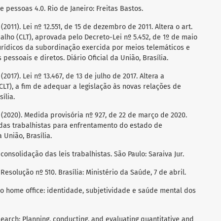
de pessoas 4.0. Rio de Janeiro: Freitas Bastos.
(2011). Lei nº 12.551, de 15 de dezembro de 2011. Altera o art.
alho (CLT), aprovada pelo Decreto-Lei nº 5.452, de 1º de maio
jurídicos da subordinação exercida por meios telemáticos e
pessoais e diretos. Diário Oficial da União, Brasília.
2017). Lei nº 13.467, de 13 de julho de 2017. Altera a
CLT), a fim de adequar a legislação às novas relações de
ília.
 (2020). Medida provisória nº 927, de 22 de março de 2020.
idas trabalhistas para enfrentamento do estado de
 União, Brasília.
 consolidação das leis trabalhistas. São Paulo: Saraiva Jur.
esolução nº 510. Brasília: Ministério da Saúde, 7 de abril.
alho home office: identidade, subjetividade e saúde mental dos
esearch: Planning, conducting, and evaluating quantitative and