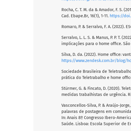
Rocha, C. T. M. da & Amador, F. S. (2
Cad. Ebape.Br, 16(1), 1-11.
https://doi
Romaro, P. & Serralvo, F. A. (2022). 
Serralvo, L. L. S. & Manus, P. P. T. (
implicações para o home office. São P
Silva, D. da. (2022). Home office: 
https://www.zendesk.com.br/blog/h
Sociedade Brasileira de Teletrabalh
prática do Teletrabalho e home offic
Stürmer, G. & Fincato, D. (2020). T
medidas trabalhistas de urgência. R
Vasconcellos-Silva, P. & Araújo-Jorg
palavras de postagens em comunidad
In: Anais 8º Congresso Ibero-America
Saúde. Lisboa: Escola Superior de 