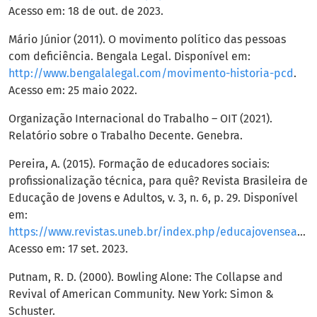
Acesso em: 18 de out. de 2023.
Mário Júnior (2011). O movimento político das pessoas
com deficiência. Bengala Legal. Disponível em:
http://www.bengalalegal.com/movimento-historia-pcd
.
Acesso em: 25 maio 2022.
Organização Internacional do Trabalho – OIT (2021).
Relatório sobre o Trabalho Decente. Genebra.
Pereira, A. (2015). Formação de educadores sociais:
profissionalização técnica, para quê? Revista Brasileira de
Educação de Jovens e Adultos, v. 3, n. 6, p. 29. Disponível
em:
https://www.revistas.uneb.br/index.php/educajovenseadultos/article/view/2136#:~:text=A%20quest%C3%A3o%20de%20partida%20foi,qualifica%C3%A7%C3%A3o%20ampla%2C%20profunda%20e%20cr%C3%ADtica%3F
Acesso em: 17 set. 2023.
Putnam, R. D. (2000). Bowling Alone: The Collapse and
Revival of American Community. New York: Simon &
Schuster.