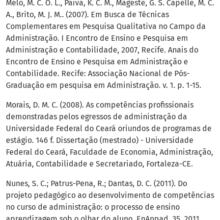
Melo, M. C. O. L., Paiva, K. C. M., Mageste, G. S. Capelle, M. C.
A., Brito, M. J. M.. (2007). Em Busca de Técnicas
Complementares em Pesquisa Qualitativa no Campo da
Administração. I Encontro de Ensino e Pesquisa em
Administração e Contabilidade, 2007, Recife. Anais do
Encontro de Ensino e Pesquisa em Administração e
Contabilidade. Recife: Associação Nacional de Pós-
Graduação em pesquisa em Administração. v. 1. p. 1-15.
Morais, D. M. C. (2008). As competências profissionais
demonstradas pelos egressos de administração da
Universidade Federal do Ceará oriundos de programas de
estágio. 146 f. Dissertação (mestrado) - Universidade
Federal do Ceará, Faculdade de Economia, Administração,
Atuária, Contabilidade e Secretariado, Fortaleza-CE.
Nunes, S. C.; Patrus-Pena, R.; Dantas, D. C. (2011). Do
projeto pedagógico ao desenvolvimento de competências
no curso de administração: o processo de ensino
aprendizagem sob o olhar do aluno. EnAnpad, 35, 2011,