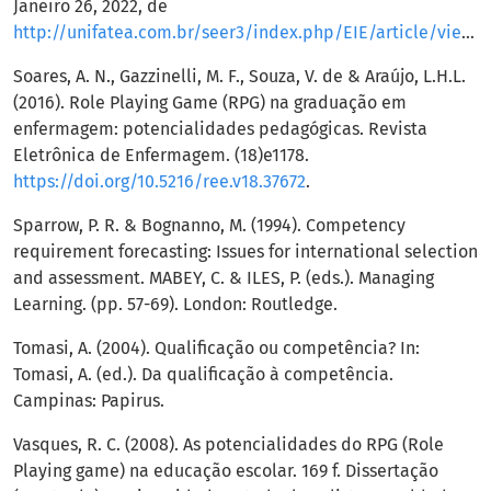
Janeiro 26, 2022, de
http://unifatea.com.br/seer3/index.php/EIE/article/view/1237
Soares, A. N., Gazzinelli, M. F., Souza, V. de & Araújo, L.H.L.
(2016). Role Playing Game (RPG) na graduação em
enfermagem: potencialidades pedagógicas. Revista
Eletrônica de Enfermagem. (18)e1178.
https://doi.org/10.5216/ree.v18.37672
.
Sparrow, P. R. & Bognanno, M. (1994). Competency
requirement forecasting: Issues for international selection
and assessment. MABEY, C. & ILES, P. (eds.). Managing
Learning. (pp. 57-69). London: Routledge.
Tomasi, A. (2004). Qualificação ou competência? In:
Tomasi, A. (ed.). Da qualificação à competência.
Campinas: Papirus.
Vasques, R. C. (2008). As potencialidades do RPG (Role
Playing game) na educação escolar. 169 f. Dissertação