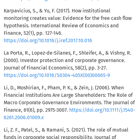
Karpavicius, S., & Yu, F. (2017). How institutional
monitoring creates value: Evidence for the free cash flow
hypothesis. International Review of Economics and
Finance, 52(1), pp. 127-146.
https://doi.org/10.1016/j.iref.2017.10.016
La Porta, R., Lopez-de-Silanes, F., Shleifer, A., & Vishny, R.
(2000). Investor protection and corporate governance.
Journal of Financial Economics, 58(2), pp. 3-27.
https://doi.org/10.1016/S0304-405X(00)00065-9
Li, D., Moshirian, F., Pham, P. K., & Zein, J. (2006). When
Financial Institutions Are Large Shareholders: The Role of
Macro Corporate Governance Environments. The Journal of
Finance, 61(6), pp. 2975-3007.
https://doi.org/10.1111/j.1540-
6261.2006.01009.x
Li, Z. F., Patel, S., & Ramani, S. (2021). The role of mutual
funds in corporate social responsibility. Journal of