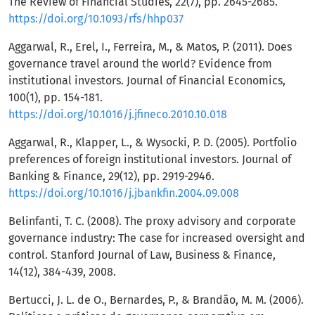
The Review of Financial Studies, 22(7), pp. 2645-2685.
https://doi.org/10.1093/rfs/hhp037
Aggarwal, R., Erel, I., Ferreira, M., & Matos, P. (2011). Does
governance travel around the world? Evidence from
institutional investors. Journal of Financial Economics,
100(1), pp. 154-181.
https://doi.org/10.1016/j.jfineco.2010.10.018
Aggarwal, R., Klapper, L., & Wysocki, P. D. (2005). Portfolio
preferences of foreign institutional investors. Journal of
Banking & Finance, 29(12), pp. 2919-2946.
https://doi.org/10.1016/j.jbankfin.2004.09.008
Belinfanti, T. C. (2008). The proxy advisory and corporate
governance industry: The case for increased oversight and
control. Stanford Journal of Law, Business & Finance,
14(12), 384-439, 2008.
Bertucci, J. L. de O., Bernardes, P., & Brandão, M. M. (2006).