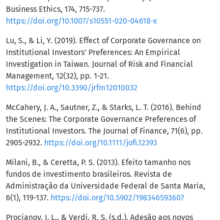
Business Ethics, 174, 715-737.
https://doi.org/10.1007/s10551-020-04618-x
Lu, S., & Li, Y. (2019). Effect of Corporate Governance on
Institutional Investors’ Preferences: An Empirical
Investigation in Taiwan. Journal of Risk and Financial
Management, 12(32), pp. 1-21.
https://doi.org/10.3390/jrfm12010032
McCahery, J. A., Sautner, Z., & Starks, L. T. (2016). Behind
the Scenes: The Corporate Governance Preferences of
Institutional Investors. The Journal of Finance, 71(6), pp.
2905-2932.
https://doi.org/10.1111/jofi.12393
Milani, B., & Ceretta, P. S. (2013). Efeito tamanho nos
fundos de investimento brasileiros. Revista de
Administração da Universidade Federal de Santa Maria,
6(1), 119-137.
https://doi.org/10.5902/198346593607
Procianoy, J. L., & Verdi, R. S. (s.d.). Adesão aos novos