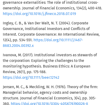
governance externalities: The role of institutional cross-
ownership. Journal of Financial Economics, 134(2), 400-418.
https://doi.org/10.1016/j.jfineco.2018.07.019
Ingley, C. B., & Van Der Walt, N. T. (2004). Corporate
Governance, Institutional Investors and Conflicts of
Interest. Corporate Governance: An International Review,
12(4), pp. 534-551.
https://doi.org/10.1111/j.1467-
8683.2004.00392.x
Ivanova, M. (2017). Institutional investors as stewards of
the corporation: Exploring the challenges to the
monitoring hypothesis. Business Ethics: A European
Review, 26(1), pp. 175-188.
https://doi.org/10.1111/beer.12142
Jensen, M. C., & Meckling, W. H. (1976). Theory of the firm:
Managerial behavior, agency costs and ownership
structure. Journal of Financial Economics, 3(4), pp. 305-
360.
https://doi.org/10.1016/0304-405X(76)90026-X