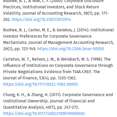
Bushee, B. J., & Noe, C. F. (2000). Corporate Disclosure
Practices, Institutional Investors, and Stock Return
Volatility. Journal of Accounting Research, 38(1), pp. 171-
202.
https://doi.org/10.2307/2672914
Bushee, B. J., Carter, M. E., & Gerakos, J. (2014). Institutional
Investor Preferences for Corporate Governance
Mechanisms. Journal of Management Accounting Research,
26(2), pp. 123-149.
https://doi.org/10.2308/jmar-50550
Carleton, W. T., Nelson, J. M., & Weisbach, M. S. (1998). The
Influence of Institutions on Corporate Governance through
Private Negotiations: Evidence from TIAA‐CREF. The
Journal of Finance, 53(4), pp. 1335-1362.
https://doi.org/10.1111/0022-1082.00055
Chung, K. H., & Zhang, H. (2011). Corporate Governance and
Institutional Ownership. Journal of Financial and
Quantitative Analysis, 46(1), pp. 247-273.
https://doi.org/10.1017/S0022109010000682