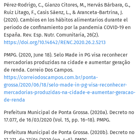
Pérez-Rodrigo, C., Gianzo Citores, M., Hervás Bárbara, G.,
Ruiz Litago, F., Casis Sáenz, L., & Aranceta-Bartrina, J.
(2020). Cambios en los hábitos alimentarios durante el
periodo de confinamiento por la pandemia COVID-19 en
España. Rev. Esp. Nutr. Comunitaria, 26(2).
https://doi.org/10.14642/RENC.2020.26.2.5213
PMPG. (2020, June 18). Selo Made in PG visa reconhecer
mercadorias produzidas na cidade e aumentar geração
de renda. Correio Dos Campos.
https://correiodoscampos.com.br/ponta-
grossa/2020/06/18/selo-made-in-pg-visa-reconhecer-
mercadorias-produzidas-na-cidade-e-aumentar-geracao-
de-renda
Prefeitura Municipal de Ponta Grossa. (2020a). Decreto no
17.077, de 16/03/2020 (Vol. 15, pp. 16–18). PMPG.
Prefeitura Municipal de Ponta Grossa. (2020b). Decreto no
17.271, de 27/04/2020 (pp. 4–5). PMPG.