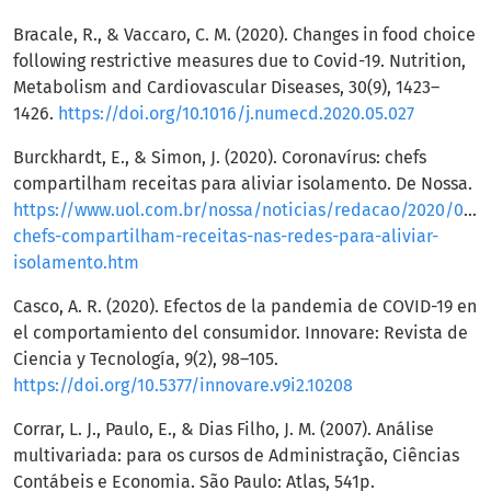
Bracale, R., & Vaccaro, C. M. (2020). Changes in food choice
following restrictive measures due to Covid-19. Nutrition,
Metabolism and Cardiovascular Diseases, 30(9), 1423–
1426.
https://doi.org/10.1016/j.numecd.2020.05.027
Burckhardt, E., & Simon, J. (2020). Coronavírus: chefs
compartilham receitas para aliviar isolamento. De Nossa.
https://www.uol.com.br/nossa/noticias/redacao/2020/03/2
chefs-compartilham-receitas-nas-redes-para-aliviar-
isolamento.htm
Casco, A. R. (2020). Efectos de la pandemia de COVID-19 en
el comportamiento del consumidor. Innovare: Revista de
Ciencia y Tecnología, 9(2), 98–105.
https://doi.org/10.5377/innovare.v9i2.10208
Corrar, L. J., Paulo, E., & Dias Filho, J. M. (2007). Análise
multivariada: para os cursos de Administração, Ciências
Contábeis e Economia. São Paulo: Atlas, 541p.