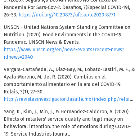
Pandemia Por Sars-Cov-2. Desafios, 7(Especial COVID-19),
26–33.
https://doi.org/10.20873/uftsuple2020-8771
UNSCN - United Nations System Standing Committee on
Nutrition. (2020). Food Environments in the COVID-19
Pandemic. UNSCN News & Events.
https://www.unscn.org/en/news-events/recent-news?
idnews=2040
Vergara-Castañeda, A., Díaz-Gay, M., Lobato-Lastiri, M. F., &
Ayala-Moreno, M. del R. (2020). Cambios en el
comportamiento alimentario en la era del COVID-19.
Relais, 3(1), 27–30.
http://revistasinvestigacion.lasalle.mx/index.php/relais/article/view/2637/2589
Yang, K., Kim, J., Min, J., & Hernandez-Calderon, A. (2020).
Effects of retailers’ service quality and legitimacy on
behavioral intention: the role of emotions during COVID-
19. Service Industries Journal.