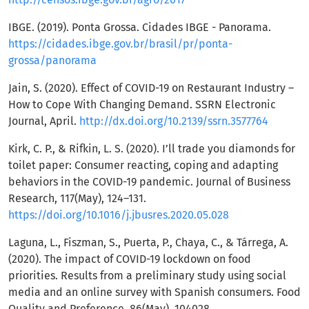
IBGE. (2019). Ponta Grossa. Cidades IBGE - Panorama.
https://cidades.ibge.gov.br/brasil/pr/ponta-
grossa/panorama
Jain, S. (2020). Effect of COVID-19 on Restaurant Industry –
How to Cope With Changing Demand. SSRN Electronic
Journal, April.
http://dx.doi.org/10.2139/ssrn.3577764
Kirk, C. P., & Rifkin, L. S. (2020). I’ll trade you diamonds for
toilet paper: Consumer reacting, coping and adapting
behaviors in the COVID-19 pandemic. Journal of Business
Research, 117(May), 124–131.
https://doi.org/10.1016/j.jbusres.2020.05.028
Laguna, L., Fiszman, S., Puerta, P., Chaya, C., & Tárrega, A.
(2020). The impact of COVID-19 lockdown on food
priorities. Results from a preliminary study using social
media and an online survey with Spanish consumers. Food
Quality and Preference, 86(May), 104028.