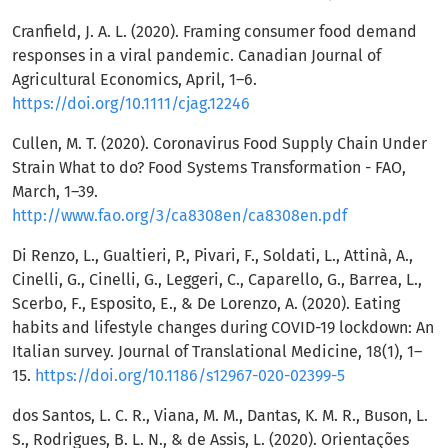
Cranfield, J. A. L. (2020). Framing consumer food demand
responses in a viral pandemic. Canadian Journal of
Agricultural Economics, April, 1–6.
https://doi.org/10.1111/cjag.12246
Cullen, M. T. (2020). Coronavirus Food Supply Chain Under
Strain What to do? Food Systems Transformation - FAO,
March, 1–39.
http://www.fao.org/3/ca8308en/ca8308en.pdf
Di Renzo, L., Gualtieri, P., Pivari, F., Soldati, L., Attinà, A.,
Cinelli, G., Cinelli, G., Leggeri, C., Caparello, G., Barrea, L.,
Scerbo, F., Esposito, E., & De Lorenzo, A. (2020). Eating
habits and lifestyle changes during COVID-19 lockdown: An
Italian survey. Journal of Translational Medicine, 18(1), 1–
15.
https://doi.org/10.1186/s12967-020-02399-5
dos Santos, L. C. R., Viana, M. M., Dantas, K. M. R., Buson, L.
S., Rodrigues, B. L. N., & de Assis, L. (2020). Orientações