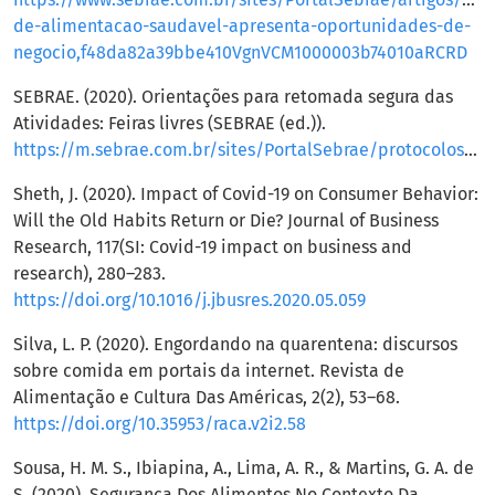
de-alimentacao-saudavel-apresenta-oportunidades-de-
negocio,f48da82a39bbe410VgnVCM1000003b74010aRCRD
SEBRAE. (2020). Orientações para retomada segura das
Atividades: Feiras livres (SEBRAE (ed.)).
https://m.sebrae.com.br/sites/PortalSebrae/protocolosderetomada
Sheth, J. (2020). Impact of Covid-19 on Consumer Behavior:
Will the Old Habits Return or Die? Journal of Business
Research, 117(SI: Covid-19 impact on business and
research), 280–283.
https://doi.org/10.1016/j.jbusres.2020.05.059
Silva, L. P. (2020). Engordando na quarentena: discursos
sobre comida em portais da internet. Revista de
Alimentação e Cultura Das Américas, 2(2), 53–68.
https://doi.org/10.35953/raca.v2i2.58
Sousa, H. M. S., Ibiapina, A., Lima, A. R., & Martins, G. A. de
S. (2020). Segurança Dos Alimentos No Contexto Da