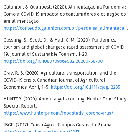
Galunion, & Qualibest. (2020). Alimentação na Pandemia:
Como a COVID-19 impacta os consumidores e os negócios
em alimentação.
https://conteudo.galunion.com.br/pesquisa_alimentacao_na_pandemia_galunion
Gössling, S., Scott, D., & Hall, C. M. (2020). Pandemics,
tourism and global change: a rapid assessment of COVID-
19. Journal of Sustainable Tourism, 1–20.
https://doi.org/10.1080/09669582.2020.1758708
Gray, R. S. (2020). Agriculture, transportation, and the
COVID‐19 crisis. Canadian Journal of Agricultural
Economics, April, 1–5.
https://doi.org/10.1111/cjag.12235
HUNTER. (2020). America gets cooking. Hunter Food Study
Special Report.
https://www.hunterpr.com/foodstudy_coronavirus/
IBGE. (2017). Censo Agro - Campos Gerais do Paraná.
http://censos.ibge.gov.br/agro/2017