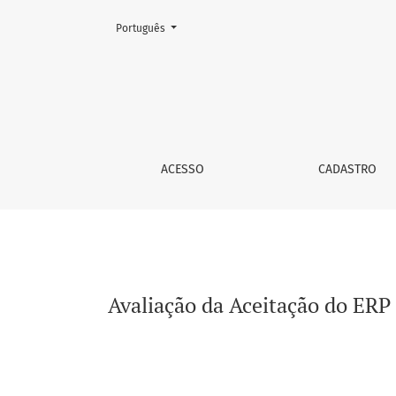
Mudar o idioma. O atual é:
Português
Avaliação da Aceitação do ERP a partir do M
ACESSO
CADASTRO
Avaliação da Aceitação do ERP