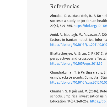
Referências
Almajali, D. A., Masa'deh, R., & Tarh
success: a study on Jordanian healt
29(4), 549-565.
https://doi.org/10.11
Amid, A., Moalagh, M., Ravasan, A. (201
factors in Iranian industries. Informa
https://doi.org/10.1016/j.is.2011.10.01
Bhattacherjee, A., & Lin, C. P. (2015
perspectives and crossover effects. 
https://doi.org/10.1057/ejis.2013.36
Chandrakumar, T. & Parthasarathy, S.
using package points. Computer Stand
https://doi.org/10.1016/j.csi.2015.10.0
Chauhan, S. & Jaiswal, M. (2016). De
schools: Empirical investigation us
Education, 14(3), 248-262.
https://doi