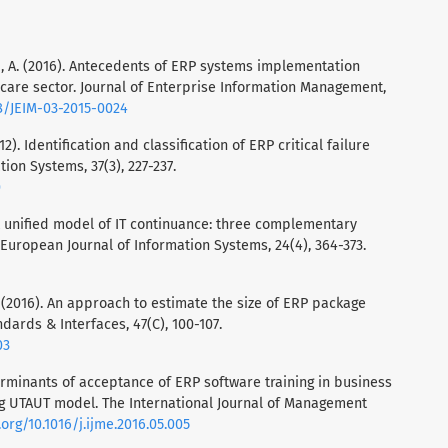
ini, A. (2016). Antecedents of ERP systems implementation
hcare sector. Journal of Enterprise Information Management,
08/JEIM-03-2015-0024
2). Identification and classification of ERP critical failure
tion Systems, 37(3), 227-237.
0
). A unified model of IT continuance: three complementary
European Journal of Information Systems, 24(4), 364-373.
 (2016). An approach to estimate the size of ERP package
ards & Interfaces, 47(C), 100-107.
03
terminants of acceptance of ERP software training in business
ing UTAUT model. The International Journal of Management
.org/10.1016/j.ijme.2016.05.005