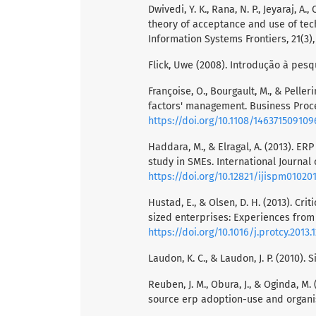
Dwivedi, Y. K., Rana, N. P., Jeyaraj, A
theory of acceptance and use of tec
Information Systems Frontiers, 21(3),
Flick, Uwe (2008). Introdução à pesqu
Françoise, O., Bourgault, M., & Pelle
factors' management. Business Proce
https://doi.org/10.1108/14637150910
Haddara, M., & Elragal, A. (2013). ERP
study in SMEs. International Journal
https://doi.org/10.12821/ijispm01020
Hustad, E., & Olsen, D. H. (2013). Cr
sized enterprises: Experiences from 
https://doi.org/10.1016/j.protcy.2013.
Laudon, K. C., & Laudon, J. P. (2010)
Reuben, J. M., Obura, J., & Oginda, M
source erp adoption-use and organisa