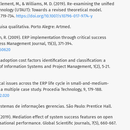
., Clement, M., & Williams, M. D. (2019). Re-examining the unified
hnology (UTAUT): Towards a revised theoretical model.
 719-734.
https://doi.org/10.1007/s10796-017-9774-y
isa qualitativa. Porto Alegre: Artmed.
rin, R. (2009). ERP implementation through critical success
ss Management Journal, 15(3), 371-394.
960620
 adoption cost factors identification and classification: a
 of Information Systems and Project Management, 1(2), 5-21.
1
itical issues across the ERP life cycle in small-and-medium-
a multiple case study. Procedia Technology, 9, 179-188.
12.020
. Sistemas de informações gerencias. São Paulo: Prentice Hall.
. (2019). Mediation effect of system success features on open
tional performance. Global Scientific Journals, 7(5), 660-667.