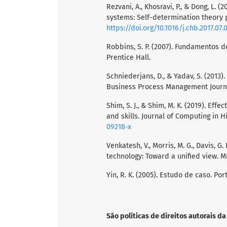
Rezvani, A., Khosravi, P., & Dong, L.
systems: Self-determination theory 
https://doi.org/10.1016/j.chb.2017.07.
Robbins, S. P. (2007). Fundamentos 
Prentice Hall.
Schniederjans, D., & Yadav, S. (2013
Business Process Management Journal
Shim, S. J., & Shim, M. K. (2019). Ef
and skills. Journal of Computing in H
09218-x
Venkatesh, V., Morris, M. G., Davis, G
technology: Toward a unified view. MI
Yin, R. K. (2005). Estudo de caso. Po
São políticas de direitos autorais da