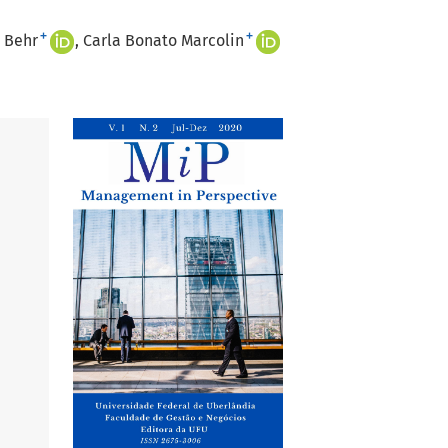
+
+
l Behr
Carla Bonato Marcolin