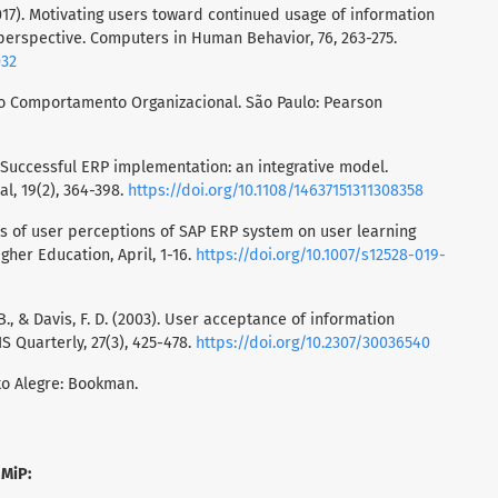
 (2017). Motivating users toward continued usage of information
perspective. Computers in Human Behavior, 76, 263-275.
032
do Comportamento Organizacional. São Paulo: Pearson
). Successful ERP implementation: an integrative model.
, 19(2), 364-398.
https://doi.org/10.1108/14637151311308358
fects of user perceptions of SAP ERP system on user learning
igher Education, April, 1-16.
https://doi.org/10.1007/s12528-019-
. B., & Davis, F. D. (2003). User acceptance of information
S Quarterly, 27(3), 425-478.
https://doi.org/10.2307/30036540
rto Alegre: Bookman.
 MiP: