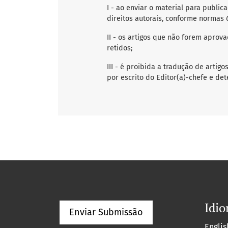
I - ao enviar o material para publ
direitos autorais, conforme normas
II - os artigos que não forem aprova
retidos;
III - é proibida a tradução de artig
por escrito do Editor(a)-chefe e det
Idi
Enviar Submissão
Englis