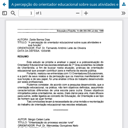
A percepção do orientador educacional sobre suas atividades e sua função