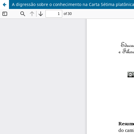
A digressão sobre o conhecimento na Carta Sétima platônic