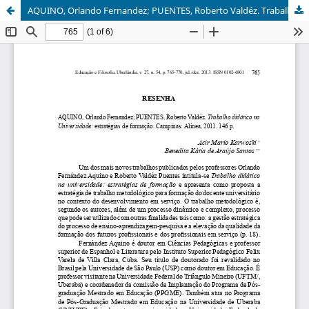
AQUINO, Orlando Fernandez; PUENTES, Roberto Valdéz. Trabalho didático na Universidade: estratégias de formação. Campinas: Alínea, 2011. 146p.