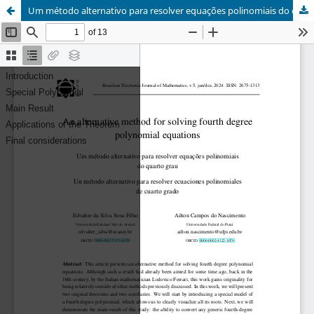
Um método alternativo para resolver equações polinomiais do quarto grau