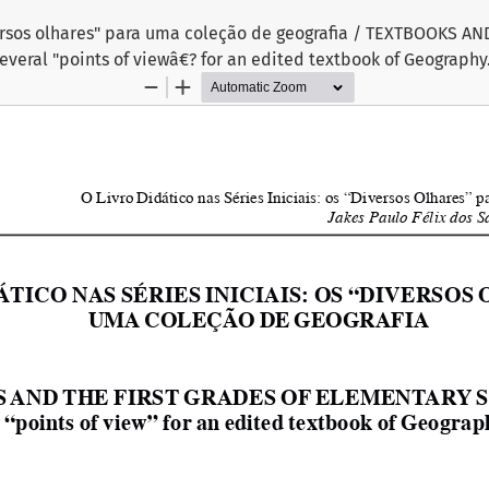
iversos olhares" para uma coleção de geografia / TEXTBOOKS AN
ral "points of viewâ€? for an edited textbook of Geography