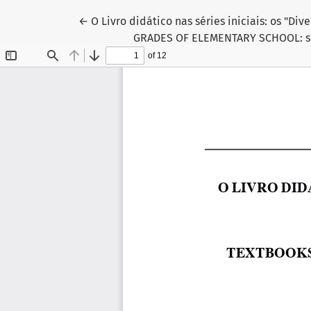
Return to Article Details
←
O Livro didático nas séries iniciais: os "D
GRADES OF ELEMENTARY SCHOOL: seve