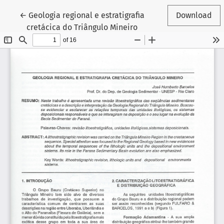
Return to Article Details
←
Geologia regional e estratigrafia
Download
cretácica do Triângulo Mineiro