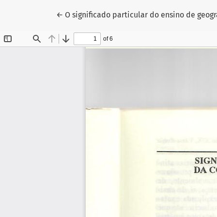
Return to Article Details
←
O significado particular do ensino de geog