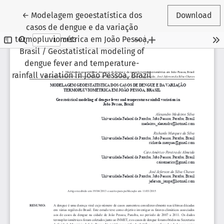
Return to Article Details
←
Modelagem geoestatística dos
Download
casos de dengue e da variação
termopluviométrica em João Pessoa,
Brasil / Geostatistical modeling of
dengue fever and temperature-
rainfall variation in João Pessoa, Brazil