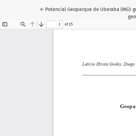
Return to Article Details
←
Potencial Geoparque de Uberaba (MG): g
geo