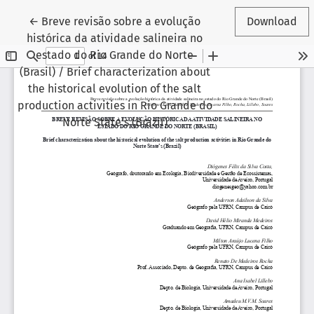
Return to Article Details
←
Breve revisão sobre a evolução
Download
histórica da atividade salineira no
estado do Rio Grande do Norte
(Brasil) / Brief characterization about
the historical evolution of the salt
production activities in Rio Grande do
Norte State's (Brazil)