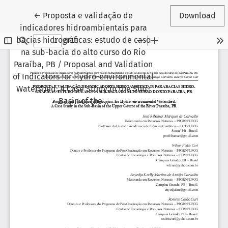
Return to Article Details
←
Proposta e validação de
Download
indicadores hidroambientais para
bacias hidrográficas: estudo de caso
na sub-bacia do alto curso do Rio
Paraíba, PB / Proposal and Validation
of Indicators for Hydro-environmental
Watershed: A Case Study in the Sub-
Basin of the ..