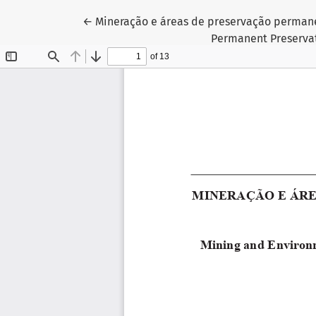
Return to Article Details
←
Mineração e áreas de preservação permane
Permanent Preservati