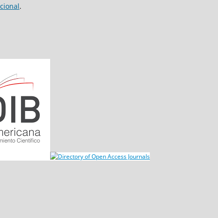
cional
.