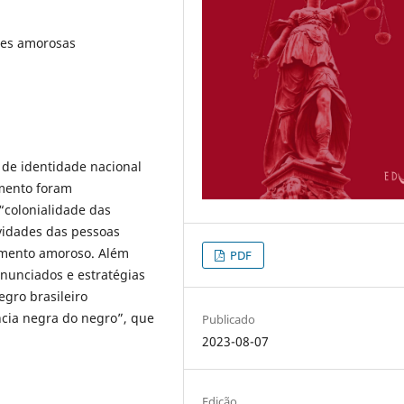
ões amorosas
o de identidade nacional
mento foram
colonialidade das
vidades das pessoas
timento amoroso. Além
PDF
nunciados e estratégias
egro brasileiro
cia negra do negro”, que
Publicado
2023-08-07
Edição