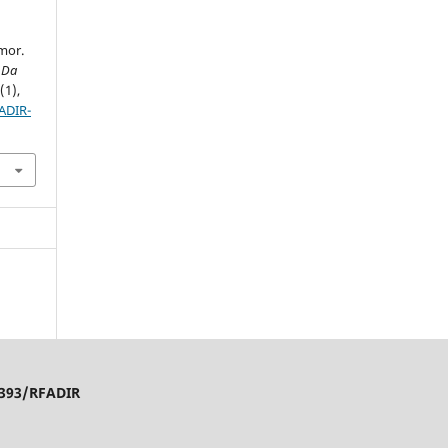
mor.
 Da
1
(1),
ADIR-
4393/RFADIR