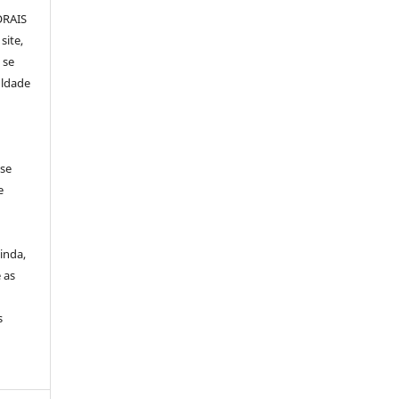
ORAIS
site,
 se
uldade
 se
e
inda,
 as
s