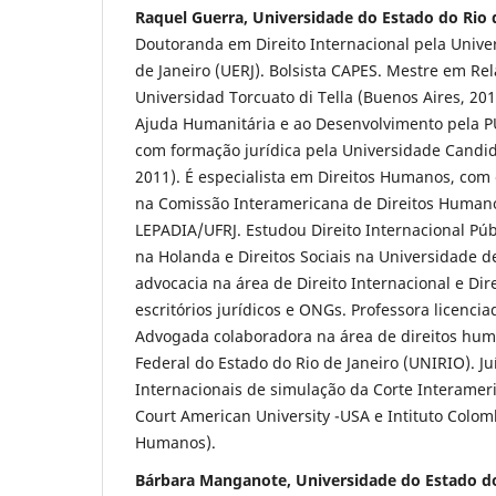
Raquel Guerra, Universidade do Estado do Rio 
Doutoranda em Direito Internacional pela Unive
de Janeiro (UERJ). Bolsista CAPES. Mestre em Re
Universidad Torcuato di Tella (Buenos Aires, 2
Ajuda Humanitária e ao Desenvolvimento pela P
com formação jurídica pela Universidade Cand
2011). É especialista em Direitos Humanos, com 
na Comissão Interamericana de Direitos Human
LEPADIA/UFRJ. Estudou Direito Internacional Pú
na Holanda e Direitos Sociais na Universidade d
advocacia na área de Direito Internacional e D
escritórios jurídicos e ONGs. Professora licenc
Advogada colaboradora na área de direitos hu
Federal do Estado do Rio de Janeiro (UNIRIO). 
Internacionais de simulação da Corte Interame
Court American University -USA e Intituto Colo
Humanos).
Bárbara Manganote, Universidade do Estado do