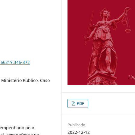
.66319.346-372
Ministério Público, Caso
PDF
Publicado
esempenhado pelo
2022-12-12
cial, com enfoque na