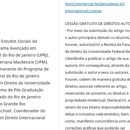
NonCommercial-NoDerivatives 4.0
International License
.
CESSÃO GRATUITA DE DIREITOS AUT
- Por meio da submissão do artigo no 
o autor principal e demais co-atuores,
 Estudos Sociais da
houver, autoriza(m) a Revista da Fac
grama Avançado em
de Direito da Universidade Federal de
do Rio de Janeiro (UFRJ).
Uberlândia a publicar o artigo de sua
teriana Mackenzie (UPM).
autoria. Em consequência, através da
ermanente do Programa de
submissão o autor e seus co-autores,
al do Rio de Janeiro
houver, cedem de maneira gratuita d
 Direito da Universidade
direitos autorais referente ao artigo,
rama de Pós-Graduação
reservando-se somente, os direitos à
ado do Rio de Janeiro
propriedade intelectual. Declara(m), a
do Grande Rio
serem de sua inteira responsabilidade
 School. Coordenador do
idéias e conceitos nele emitidos, bem
m Direito Internacional
como, manifesta concordância com a
correções gráficas que poderão ser