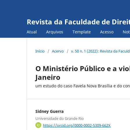
Revista da Faculdade de Direi
Atual
Arquivos
Template
Acesso
Not
Início
/
Acervo
/
v. 50 n. 1 (2022): Revista da Facu
O Ministério Público e a vio
Janeiro
um estudo do caso Favela Nova Brasília e do co
Sidney Guerra
Universidade do Grande Rio
https://orcid.org/0000-0002-5309-662X