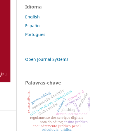
Idioma
English
Español
Português
Open Journal Systems
Palavras-chave
apresentação da edição
crítica do direito internacional
direito civil
extraterritorial
greenwashing
mutilação
democracia
territorial
meninas
direito
títulos verdes
phishing
direito internacional
regulamento dos serviços digitais
nota do editor;
ensino jurídico
enquadramento jurídico-penal
psicologia jurídica