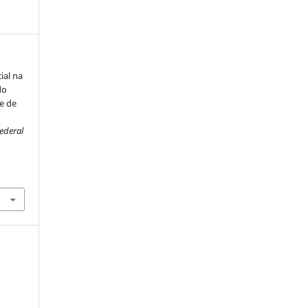
ial na
do
le de
ederal