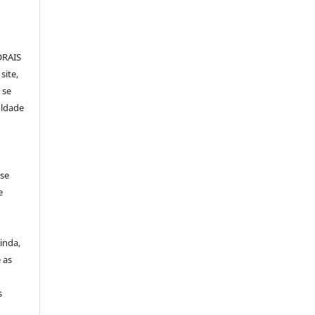
ORAIS
site,
 se
uldade
 se
e
inda,
 as
s