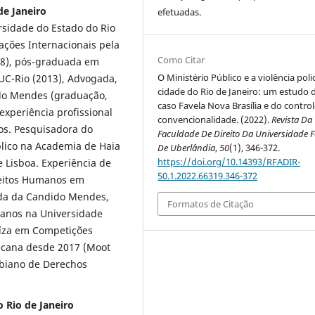
de Janeiro
efetuadas.
rsidade do Estado do Rio
lações Internacionais pela
Como Citar
018), pós-graduada em
O Ministério Público e a violência polic
UC-Rio (2013), Advogada,
cidade do Rio de Janeiro: um estudo 
ido Mendes (graduação,
caso Favela Nova Brasília e do contro
experiência profissional
convencionalidade. (2022).
Revista Da
os. Pesquisadora do
Faculdade De Direito Da Universidade F
blico na Academia de Haia
De Uberlândia
,
50
(1), 346-372.
https://doi.org/10.14393/RFADIR-
e Lisboa. Experiência de
50.1.2022.66319.346-372
ireitos Humanos em
iada da Candido Mendes,
Formatos de Citação
manos na Universidade
Juíza em Competições
ricana desde 2017 (Moot
mbiano de Derechos
 Rio de Janeiro