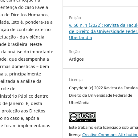
 Sentença do caso Favela
na de Direitos Humanos,
Edição
ade. Isto é, pondera-se a
v. 50 n. 1 (2022): Revista da Facu
unção de controle externo
de Direito da Universidade Feder
etuação - da violência
Uberlândia
de brasileira. Neste
Seção
o da análise do importante
Artigos
dade, que desempenha a
normas domésticas – bem
ais, principalmente
Licença
alizada a análise da
Copyright (c) 2022 Revista da Faculd
trole de
Direito da Universidade Federal de
inistério Público dentro
Uberlândia
o de Janeiro. E, desta
 proteção aos Direitos
o no caso e, após a
rte foram implementadas
Este trabalho está licenciado sob um
licença
Creative Commons Attribution