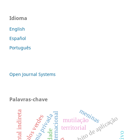
Idioma
English
Español
Português
Open Journal Systems
Palavras-chave
meninas
direito internacional
autonomia privada
títulos verdes
âmbito de aplicação
mutilação
territorial