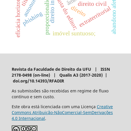
eficácia horizontal indireta
proporcionalidade
abandono afetivo
nota do editor;
direito civil
direito
extraterritorial
phishing
imóvel suntuoso;
Revista da Faculdade de Direito da UFU | ISSN
2178-0498 (on-line) | Qualis A3 (2017-2020) |
doi.org/10.14393/RFADIR
As submissões são recebidas em regime de fluxo
contínuo e sem custo.
Este obra está licenciada com uma Licença
Creative
Commons Atribuição-NãoComercial-SemDerivações
4.0 Internacional
.