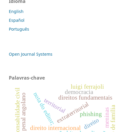
Idioma
English
Español
Português
Open Journal Systems
Palavras-chave
luigi ferrajoli
responsabilidade civil
democracia
nota do editor;
código penal angolano
direitos fundamentais
territorial
extraterritorial
direito de família
meninas
phishing
direito
direito internacional