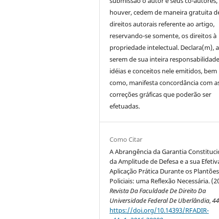
submissão o autor e seus co-autores,
houver, cedem de maneira gratuita d
direitos autorais referente ao artigo,
reservando-se somente, os direitos à
propriedade intelectual. Declara(m), a
serem de sua inteira responsabilidade
idéias e conceitos nele emitidos, bem
como, manifesta concordância com a
correções gráficas que poderão ser
efetuadas.
Como Citar
A Abrangência da Garantia Constituci
da Amplitude de Defesa e a sua Efetiv
Aplicação Prática Durante os Plantõe
Policiais: uma Reflexão Necessária. (2
Revista Da Faculdade De Direito Da
Universidade Federal De Uberlândia
,
4
https://doi.org/10.14393/RFADIR-