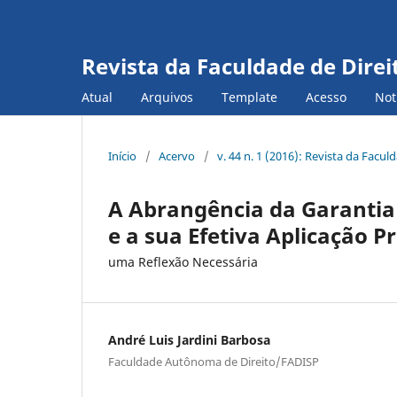
Revista da Faculdade de Direi
Atual
Arquivos
Template
Acesso
Not
Início
/
Acervo
/
v. 44 n. 1 (2016): Revista da Facu
A Abrangência da Garantia
e a sua Efetiva Aplicação P
uma Reflexão Necessária
André Luis Jardini Barbosa
Faculdade Autônoma de Direito/FADISP