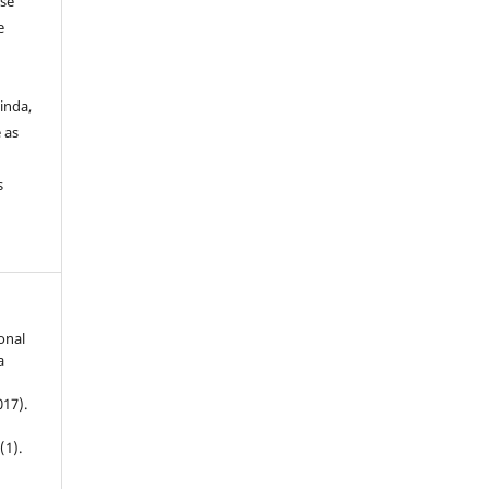
 se
e
inda,
 as
s
onal
a
s
017).
4
(1).