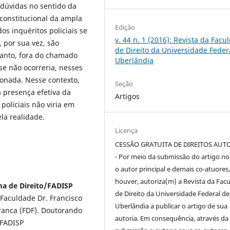
 dúvidas no sentido da
 constitucional da ampla
Edição
s inquéritos policiais se
v. 44 n. 1 (2016): Revista da Facu
, por sua vez, são
de Direito da Universidade Feder
rtanto, fora do chamado
Uberlândia
se não ocorreria, nesses
onada. Nesse contexto,
Seção
 presença efetiva da
Artigos
policiais não viria em
la realidade.
Licença
CESSÃO GRATUITA DE DIREITOS AUT
- Por meio da submissão do artigo no 
o autor principal e demais co-atuores,
houver, autoriza(m) a Revista da Fac
ma de Direito/FADISP
de Direito da Universidade Federal de
 Faculdade Dr. Francisco
Uberlândia a publicar o artigo de sua
ranca (FDF). Doutorando
autoria. Em consequência, através da
/FADISP