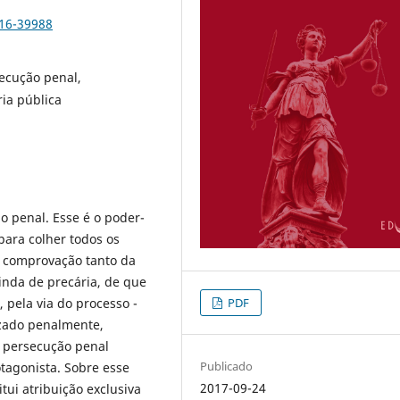
016-39988
secução penal,
ria pública
ão penal. Esse é o poder-
para colher todos os
à comprovação tanto da
inda de precária, de que
 pela via do processo -
PDF
izado penalmente,
A persecução penal
Publicado
otagonista. Sobre esse
2017-09-24
tui atribuição exclusiva