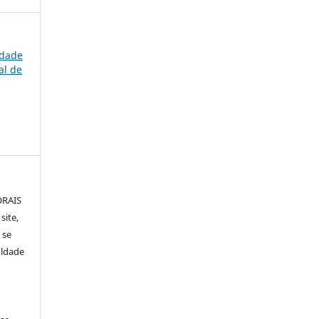
ldade
al de
ORAIS
site,
 se
uldade