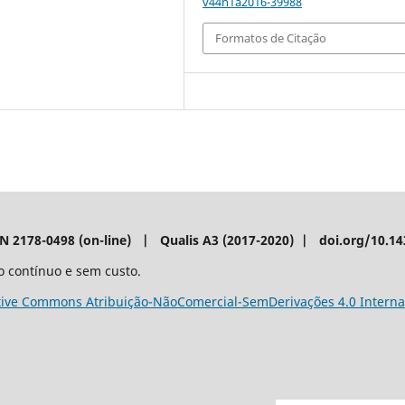
v44n1a2016-39988
Formatos de Citação
SN 2178-0498 (on-line) | Qualis A3 (2017-2020) | doi.org/10.1
o contínuo e sem custo.
tive Commons Atribuição-NãoComercial-SemDerivações 4.0 Interna