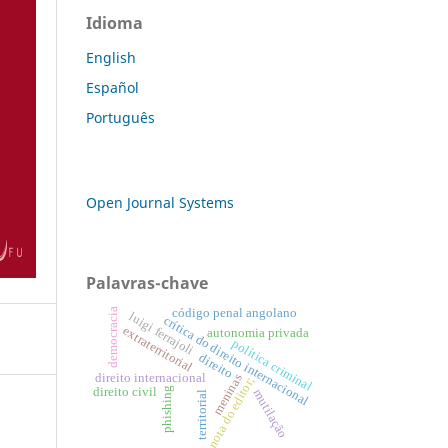
Idioma
English
Español
Português
Open Journal Systems
Palavras-chave
democracia
código penal angolano
luigi ferrajoli
crítica do direito internacional
extraterritorial
autonomia privada
política criminal
direito
direito internacional
meninas
nota do editor;
phishing
direito civil
mutilação
territorial