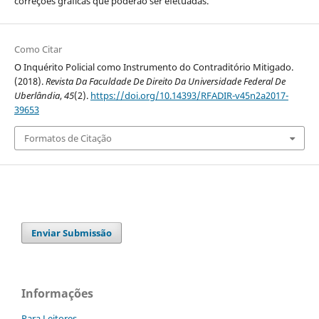
correções gráficas que poderão ser efetuadas.
Como Citar
O Inquérito Policial como Instrumento do Contraditório Mitigado.
(2018).
Revista Da Faculdade De Direito Da Universidade Federal De
Uberlândia
,
45
(2).
https://doi.org/10.14393/RFADIR-v45n2a2017-
39653
Formatos de Citação
Enviar Submissão
Informações
Para Leitores