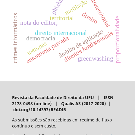
phishing
extraterritorial
mutilação
direito
crimes informáticos
territorial
proporcionalidade
nota do editor;
âmbito de aplicação
direito internacional
direitos fundamentais
autonomia privada
democracia
meninas
greenwashing
Revista da Faculdade de Direito da UFU | ISSN
2178-0498 (on-line) | Qualis A3 (2017-2020) |
doi.org/10.14393/RFADIR
As submissões são recebidas em regime de fluxo
contínuo e sem custo.