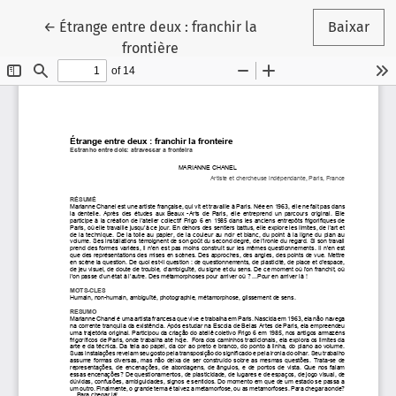
Voltar aos Detalhes do Artigo
←
Étrange entre deux : franchir la
Baixar
frontière