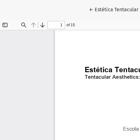
Voltar aos Detalhes 
←
Estética Tentacular