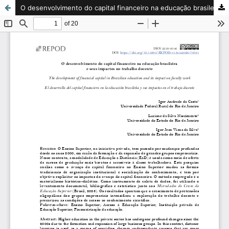
O desenvolvimento do capital financeiro na educação brasileira e seus impactos no trabalho docente