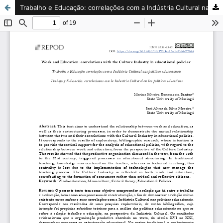
Trabalho e Educação: correlações com a Indústria Cultural nas políticas educacionais