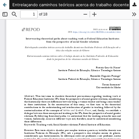
Entrelaçando caminhos teóricos acerca do trabalho docente nos Institutos Federais de Educação sob a ótica das relações sociais de Gênero