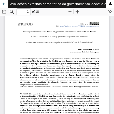
Avaliações externas como tática da governamentalidade: o caso da Prova Brasil