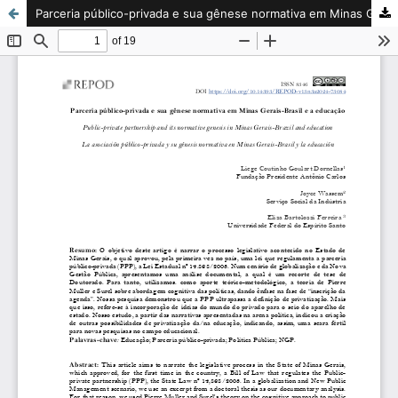
Parceria público-privada e sua gênese normativa em Minas Gerais-Brasil e a educação