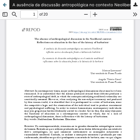
A ausência da discussão antropológica no contexto Neoliberal: reflexões acerca da educação frente a latência da barbárie