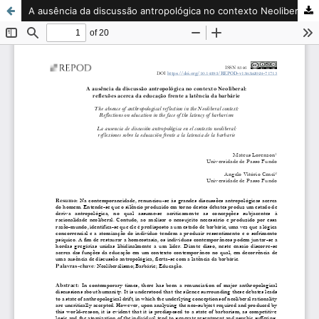
A ausência da discussão antropológica no contexto Neoliberal: reflexões acerca da educação frente a latência da barbárie