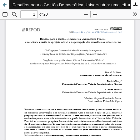
Desafios para a Gestão Democrática Universitária: uma leitura a partir dos projetos de lei e dos conselhos universitários