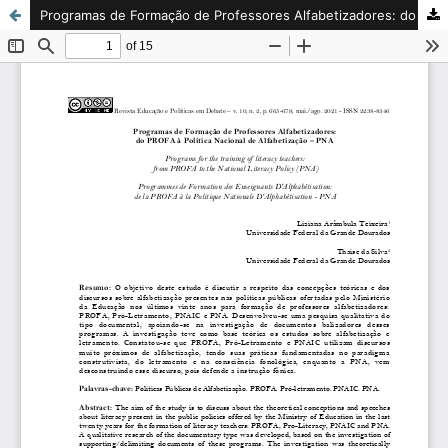
Programas de Formação de Professores Alfabetizadores: do PROFA à Política Nacional de Alfabetização – PNA