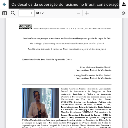
Os desafios da superação do racismo no Brasil: considerações a partir do lugar de fala / The challenges of overcoming racism in Brazil: considerations from the place of speech