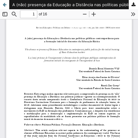
A (não) presença da Educação a Distância nas políticas públicas contemporâneas para a formação inicial de docentes da Educação Básica / The absence or presence of Distance Education in contemporary public policies for the initial training of Basic Educat