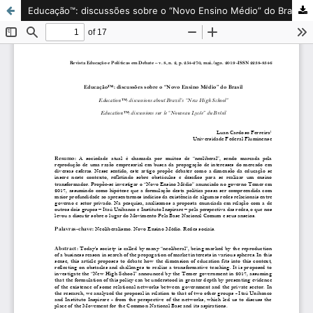
Educação™: discussões sobre o “Novo Ensino Médio” do Brasil