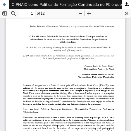
O PNAIC como Política de Formação Continuada no PI: o que revelam os orientadores de estudo acerca das necessidades formativas de professores alfabetizadores