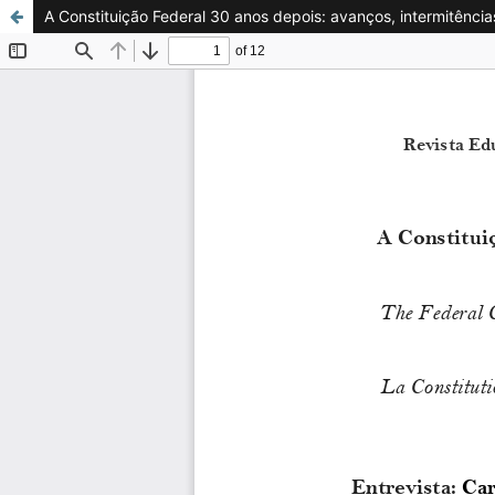
A Constituição Federal 30 anos depois: avanços, intermitência