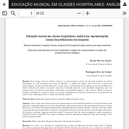
EDUCAÇÃO MUSICAL EM CLASSES HOSPITALARES: ANÁLISE DAS REPRESENTAÇÕES SOCIAIS DE PROFISSIONAIS DOS HOSPITAIS