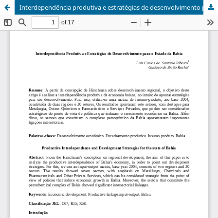
Interdependência produtiva e estratégias de desenvolvimento para o estado da Bahia