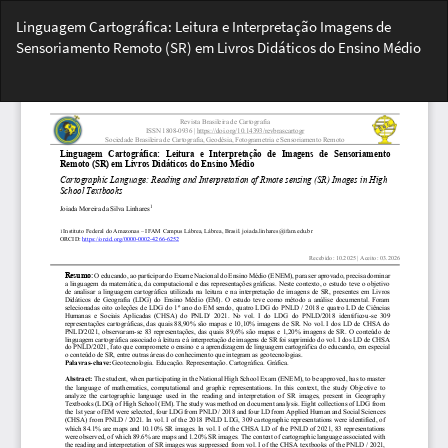
Voltar
Linguagem Cartográfica: Leitura e Interpretação Imagens de
aos
Sensoriamento Remoto (SR) em Livros Didáticos do Ensino Médio
Detalhes
do
Bai
Artigo
Ba
PD